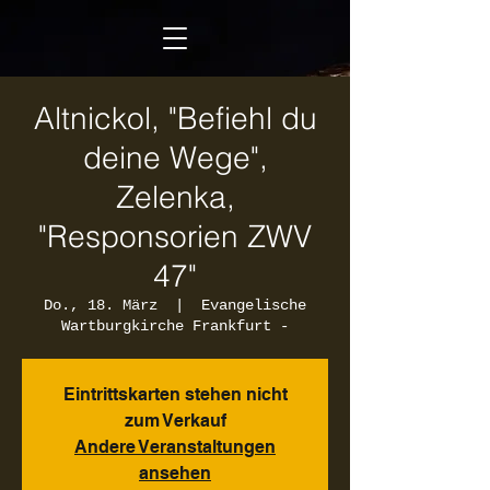
Altnickol, "Befiehl du
deine Wege",
Zelenka,
"Responsorien ZWV
47"
Do., 18. März
  |  
Evangelische
Wartburgkirche Frankfurt -
Eintrittskarten stehen nicht
zum Verkauf
Andere Veranstaltungen
ansehen