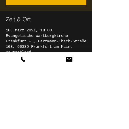
Zeit & Ort
18. März 2021, 18:00
Evangelische Wartburgkirche
Frankfurt - , Hartmann-Ibach-Straße
108, 60389 Frankfurt am Main,
Deutschland
Diese Veranstaltung teilen
© 2025 Christian Rathgeber