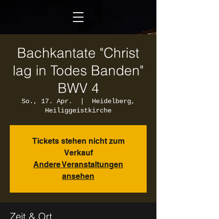
Bachkantate "Christ
lag in Todes Banden"
BWV 4
So., 17. Apr.
  |  
Heidelberg,
Heiliggeistkirche
Tickets stehen nicht zum
Verkauf
Andere Veranstaltungen
ansehen
Zeit & Ort