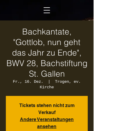
Bachkantate,
"Gottlob, nun geht
das Jahr zu Ende",
BWV 28, Bachstiftung
St. Gallen
Fr., 16. Dez.
  |  
Trogen, ev.
Kirche
Tickets stehen nicht zum
Verkauf
Andere Veranstaltungen
ansehen