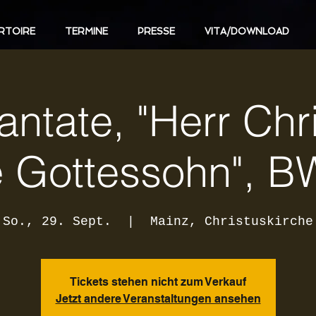
RTOIRE
TERMINE
PRESSE
VITA/DOWNLOAD
ntate, "Herr Chri
e Gottessohn", B
So., 29. Sept.
  |  
Mainz, Christuskirche
Tickets stehen nicht zum Verkauf
Jetzt andere Veranstaltungen ansehen