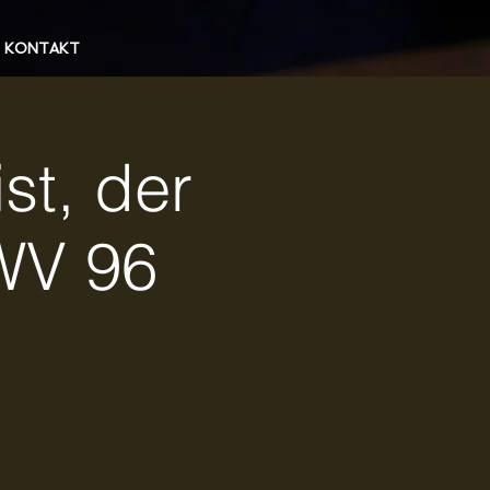
KONTAKT
st, der
WV 96