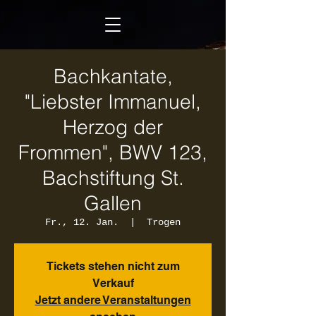
Bachkantate,
"Liebster Immanuel,
Herzog der
Frommen", BWV 123,
Bachstiftung St.
Gallen
Fr., 12. Jan.
  |  
Trogen
Tickets stehen nicht zum
Verkauf
Jetzt andere Veranstaltungen