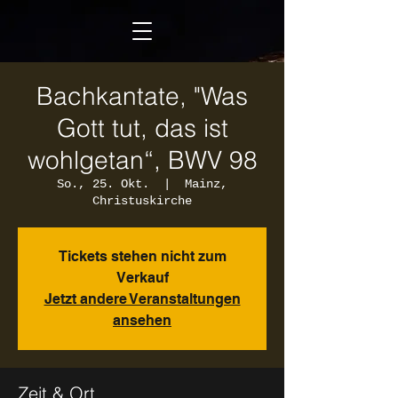
Bachkantate, "Was
Gott tut, das ist
wohlgetan“, BWV 98
So., 25. Okt.
  |  
Mainz,
Christuskirche
Tickets stehen nicht zum
Verkauf
Jetzt andere Veranstaltungen
ansehen
Zeit & Ort