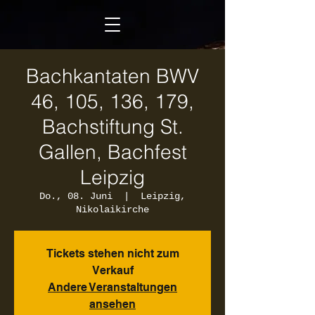
Bachkantaten BWV
46, 105, 136, 179,
Bachstiftung St.
Gallen, Bachfest
Leipzig
Do., 08. Juni
  |  
Leipzig,
Nikolaikirche
Tickets stehen nicht zum
Verkauf
Andere Veranstaltungen
ansehen