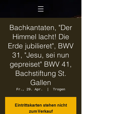
Bachkantaten, "Der
Himmel lacht! Die
Erde jubilieret", BWV
31, "Jesu, sei nun
gepreiset" BWV 41,
Bachstiftung St.
Gallen
Fr., 29. Apr.
  |  
Trogen
Eintrittskarten stehen nicht
zum Verkauf