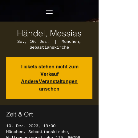
Händel, Messias
So., 10. Dez.
  |  
München,
Sebastianskirche
Tickets stehen nicht zum
Verkauf
Andere Veranstaltungen
ansehen
Zeit & Ort
10. Dez. 2023, 19:00
München, Sebastianskirche,
Hiltenspergerstraße 115, 80796