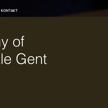
KONTAKT
y of
le Gent